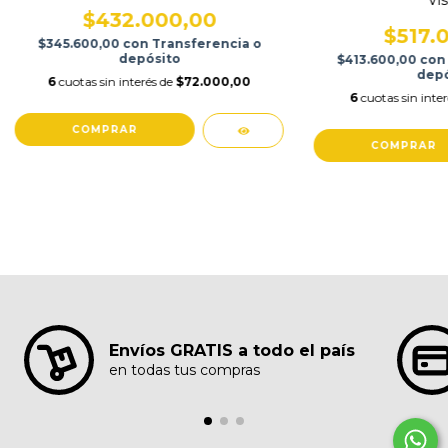
Vis
$432.000,00
$517.
$345.600,00
con
Transferencia o
depósito
$413.600,00
con
depó
6
cuotas sin interés de
$72.000,00
6
cuotas sin inte
COMPRAR
COMPRAR
Envíos GRATIS a todo el país
en todas tus compras