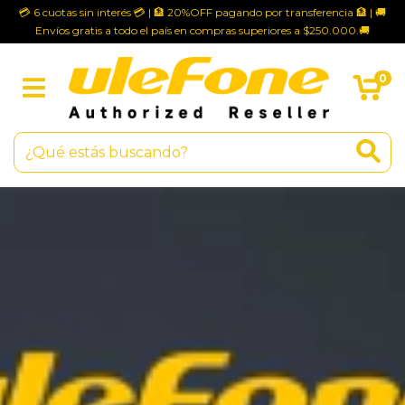
💳 6 cuotas sin interés 💳 | 🏦 20%OFF pagando por transferencia 🏦 | 🚚
Envíos gratis a todo el país en compras superiores a $250.000.🚚
0