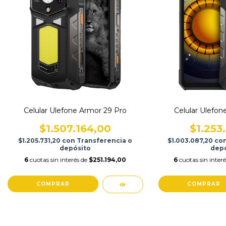
Celular Ulefone Armor 29 Pro
Celular Ulefon
$1.507.164,00
$1.253
$1.205.731,20
con
Transferencia o
$1.003.087,20
co
depósito
depó
6
cuotas sin interés de
$251.194,00
6
cuotas sin inter
COMPRAR