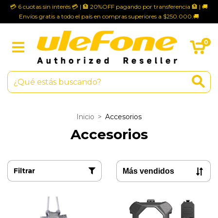
💳 6 cuotas sin interés 💳 | 🏦 20%OFF pagando por transferencia 🏦 | 🚚
Envíos gratis a todo el país en compras superiores a $250.000.🚚
0
Inicio
>
Accesorios
Accesorios
Filtrar