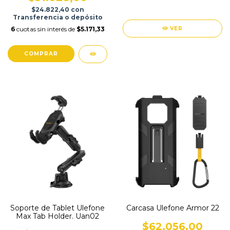
(UAS01)
$24.822,40
con
Transferencia o depósito
6
cuotas sin interés de
$5.171,33
VER
Soporte de Tablet Ulefone
Carcasa Ulefone Armor 22
Max Tab Holder. Uan02
$62.056,00