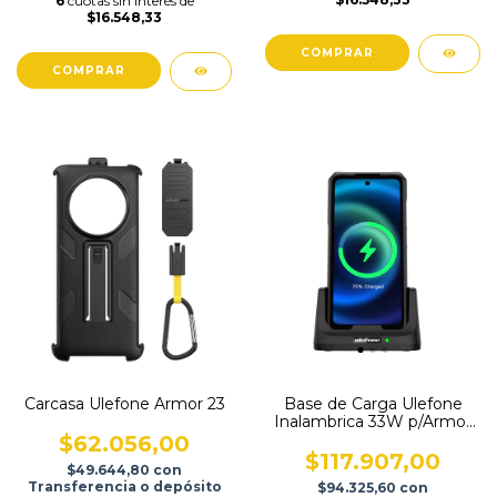
6
cuotas sin interés de
$16.548,33
COMPRAR
Carcasa Ulefone Armor 23
Base de Carga Ulefone
Inalambrica 33W p/Armor
26 Ultra
$62.056,00
$117.907,00
$49.644,80
con
Transferencia o depósito
$94.325,60
con