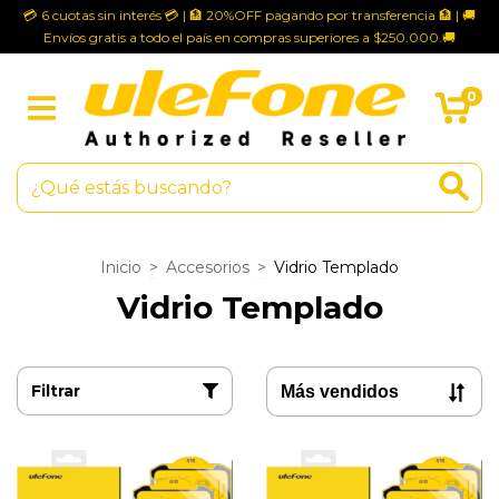
💳 6 cuotas sin interés 💳 | 🏦 20%OFF pagando por transferencia 🏦 | 🚚
Envíos gratis a todo el país en compras superiores a $250.000.🚚
0
Inicio
>
Accesorios
>
Vidrio Templado
Vidrio Templado
Filtrar